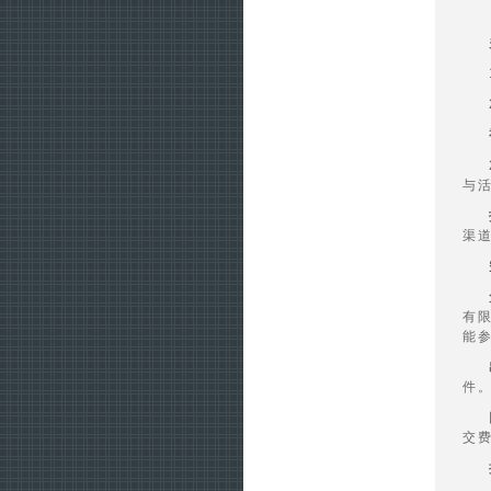
与
渠
有
能
件
交