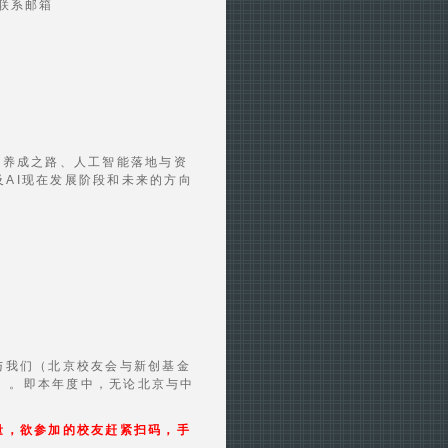
联系邮箱
）
T4养成之路、人工智能落地与资
及AI现在发展阶段和未来的方向
与我们（北京校友会与新创基金
）。即本年度中，无论北京与中
量，欲参加的校友赶紧扫码，手