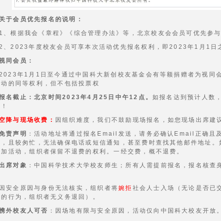
关于会员优先报名的说明：
1、根据我会《章程》《综合管理办法》等，北京校友会会员可优先参
2、2023年度校友会员可享本次活动优先报名权利，即2023年1月1
视同会员：
2023年1月1日至今通过中国科大新创校友基金会有等额捐赠者为视同
活动的同等权利，但不包括投票权
报名截止：
北京时间
2023年4月25日中午12点。
如报名达到预计人数
道！
空降与现场收费：
因组织难度，我们不鼓励现场报名，如您现场出席建议
免责声明
：活动地址将通过报名Email发送，请务必确认Email正确
限，且较匆忙，无法确保电话或短信通知，甚至费时查找其他邮件地址。
参加活动，组织者保留不退费的权利。一经交费，概不退费。
出席对象
：中国科学技术大学校友师生；所有人需提前报名，报名核查
。
因安全原因与身份无法核实，组织者将
婉拒
社会人士入场（无论是否已
费的行为，组织者无义务退回）。
携外校友人可否
：因场地有限与安全原因，活动仅向中国科大校友开放