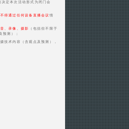
们决定本次活动形式为闭门会
者
不得通过任何设备直播会议
情
录音、录像、摄影
（包括但不限于
及预测）；
拍摄技术内容（含观点及预测），