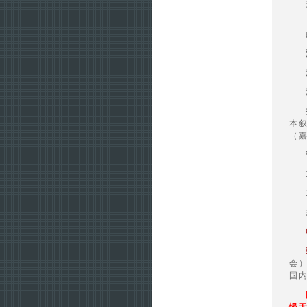
本
（
会
国