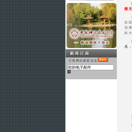
慢
欢
培博
科
名
订阅网站最新信息