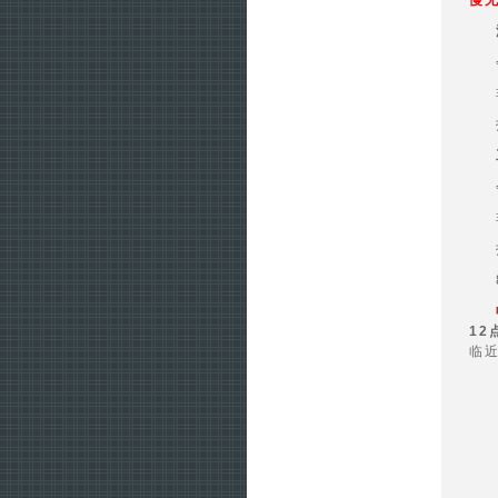
慢
12
临