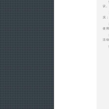
议
况
使
活