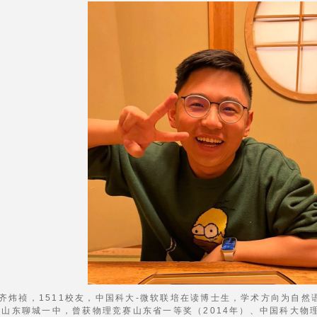
齐炜祯，1511校友，中国科大-微软联培在读博士生，学术方向为自然
于山东聊城一中，曾获物理竞赛山东省一等奖（2014年）、中国科大物理