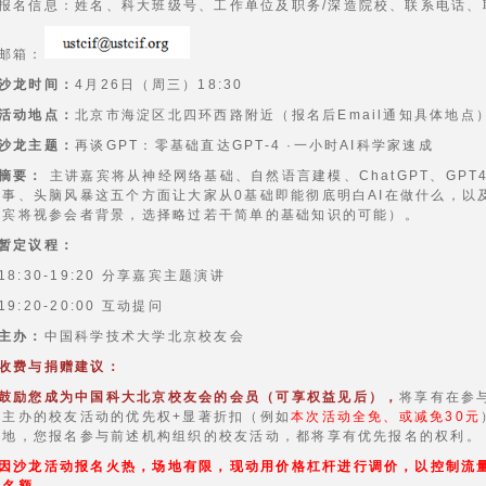
报名信息：姓名、科大班级号、工作单位及职务/深造院校、联系电话、
邮箱：
沙龙时间：
4月26日（周三）18:30
活动地点：
北京市海淀区北四环西路附近（报名后Email通知具体地点
沙龙主题：
再谈GPT：零基础直达GPT-4 ·一小时AI科学家速成
摘要：
主讲嘉宾将从神经网络基础、自然语言建模、ChatGPT、GP
叙事、头脑风暴这五个方面让大家从0基础即能彻底明白AI在做什么，以
嘉宾将视参会者背景，选择略过若干简单的基础知识的可能）。
暂定议程：
18:30-19:20 分享嘉宾主题演讲
19:20-20:00 互动提问
主办：
中国科学技术大学北京校友会
收费与捐赠建议：
鼓励您成为中国科大北京校友会的会员（可享权益见后），
将享有在参
）主办的校友活动的优先权+显著折扣（例如
本次活动全免、或减免30元
内地，您报名参与前述机构组织的校友活动，都将享有优先报名的权利。
因沙龙活动报名火热，场地有限，现动用价格杠杆进行调价，以控制流